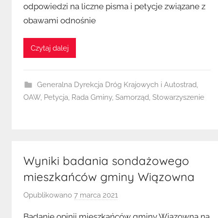
odpowiedzi na liczne pisma i petycje związane z
z
obawami odnośnie
K
u
b
Czytaj dalej
a
Generalna Dyrekcja Dróg Krajowych i Autostrad
,
OAW
,
Petycja
,
Rada Gminy
,
Samorząd
,
Stowarzyszenie
Wyniki badania sondażowego
mieszkańców gminy Wiązowna
Opublikowano
7 marca 2021
p
r
Badanie opinii mieszkańców gminy Wiązowna na