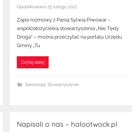
Opublikowano
25 lutego 2021
p
r
Zapis rozmowy z Panią Sylwią Piwowar –
z
współzałożycielką stowarzyszenia „Nie Tędy
e
Droga” – można przeczytać na portalu Urzędu
z
Gminy „Tu
K
u
b
Czytaj dalej
a
Samorząd
,
Stowarzyszenie
Napisali o nas – halootwock.pl