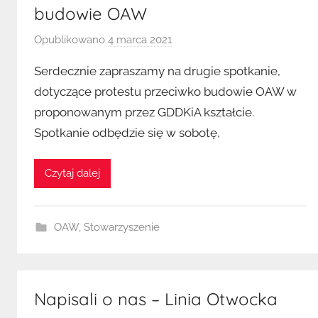
budowie OAW
Opublikowano
4 marca 2021
p
r
Serdecznie zapraszamy na drugie spotkanie,
z
dotyczące protestu przeciwko budowie OAW w
e
proponowanym przez GDDKiA kształcie.
z
Spotkanie odbędzie się w sobotę,
K
u
b
Czytaj dalej
a
OAW
,
Stowarzyszenie
Napisali o nas – Linia Otwocka