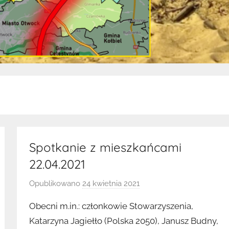
Spotkanie z mieszkańcami
22.04.2021
Opublikowano
24 kwietnia 2021
p
r
Obecni m.in.: członkowie Stowarzyszenia,
z
Katarzyna Jagiełło (Polska 2050), Janusz Budny,
e