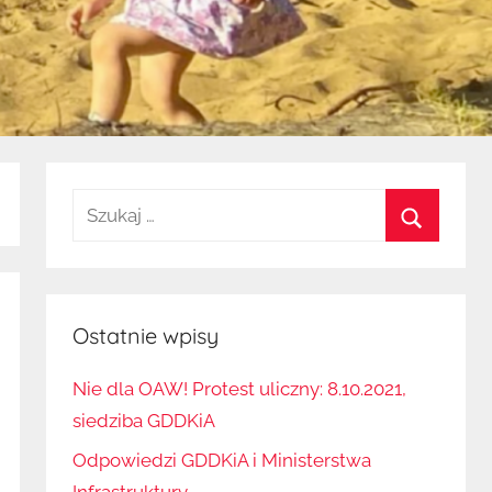
Szukaj:
Szukaj
Ostatnie wpisy
Nie dla OAW! Protest uliczny: 8.10.2021,
siedziba GDDKiA
Odpowiedzi GDDKiA i Ministerstwa
Infrastruktury