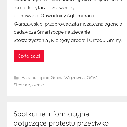
z
temat korytarza czerwonego
e
planowanej Obwodnicy Aglomeracji
z
Warszawskiej przeprowadziła niezależna agencja
K
u
badawcza Smartscope na zlecenie
b
Stowarzyszenia „Nie tędy droga” i Urzędu Gminy.
a
Czytaj dalej
Badanie opinii
,
Gmina Wiązowna
,
OAW
,
Stowarzyszenie
Spotkanie informacyjne
dotyczące protestu przeciwko