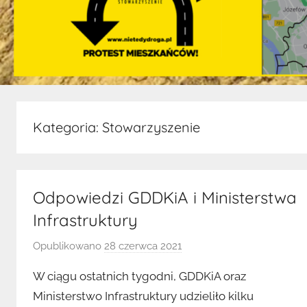
Kategoria:
Stowarzyszenie
Odpowiedzi GDDKiA i Ministerstwa
Infrastruktury
Opublikowano
28 czerwca 2021
p
r
W ciągu ostatnich tygodni, GDDKiA oraz
z
Ministerstwo Infrastruktury udzieliło kilku
e