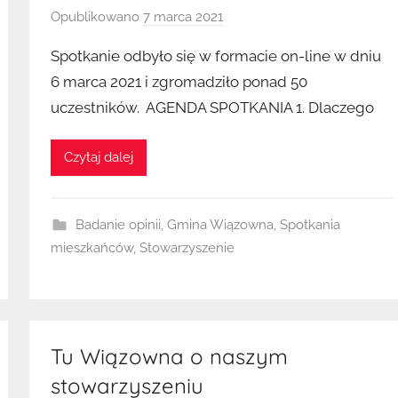
Opublikowano
7 marca 2021
p
r
Spotkanie odbyło się w formacie on-line w dniu
z
6 marca 2021 i zgromadziło ponad 50
e
uczestników. AGENDA SPOTKANIA 1. Dlaczego
z
K
u
Czytaj dalej
b
a
Badanie opinii
,
Gmina Wiązowna
,
Spotkania
mieszkańców
,
Stowarzyszenie
Tu Wiązowna o naszym
stowarzyszeniu