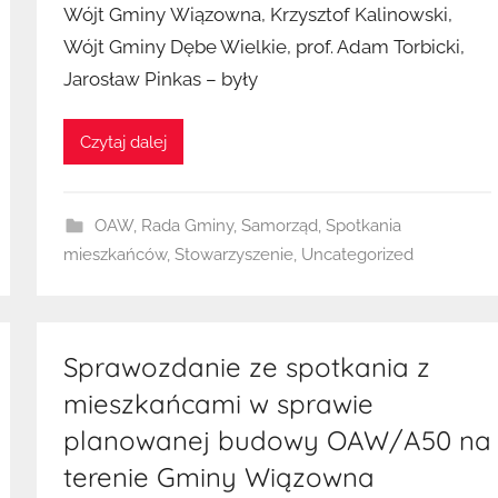
Wójt Gminy Wiązowna, Krzysztof Kalinowski,
z
Wójt Gminy Dębe Wielkie, prof. Adam Torbicki,
K
u
Jarosław Pinkas – były
b
a
Czytaj dalej
OAW
,
Rada Gminy
,
Samorząd
,
Spotkania
mieszkańców
,
Stowarzyszenie
,
Uncategorized
Sprawozdanie ze spotkania z
mieszkańcami w sprawie
planowanej budowy OAW/A50 na
terenie Gminy Wiązowna