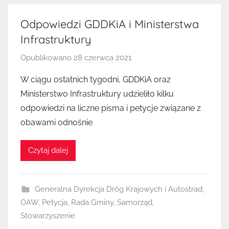
Odpowiedzi GDDKiA i Ministerstwa
Infrastruktury
Opublikowano
28 czerwca 2021
p
r
W ciągu ostatnich tygodni, GDDKiA oraz
z
Ministerstwo Infrastruktury udzieliło kilku
e
odpowiedzi na liczne pisma i petycje związane z
z
obawami odnośnie
K
u
Czytaj dalej
b
a
Generalna Dyrekcja Dróg Krajowych i Autostrad
,
OAW
,
Petycja
,
Rada Gminy
,
Samorząd
,
Stowarzyszenie