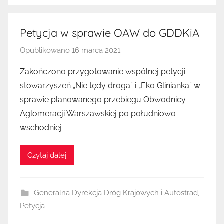
Petycja w sprawie OAW do GDDKiA
Opublikowano
16 marca 2021
p
r
Zakończono przygotowanie wspólnej petycji
z
stowarzyszeń „Nie tędy droga” i „Eko Glinianka” w
e
sprawie planowanego przebiegu Obwodnicy
z
Aglomeracji Warszawskiej po południowo-
K
wschodniej
u
b
a
Czytaj dalej
Generalna Dyrekcja Dróg Krajowych i Autostrad
,
Petycja